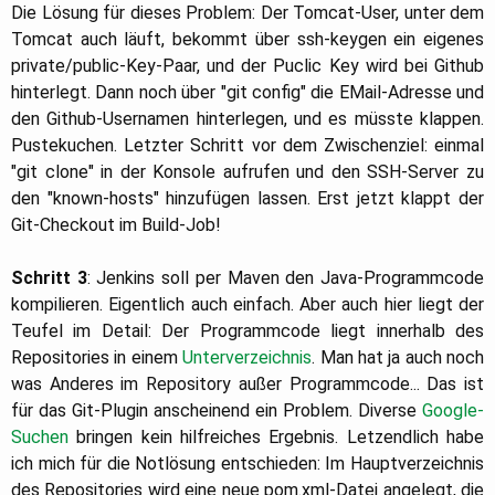
Die Lösung für dieses Problem: Der Tomcat-User, unter dem
Tomcat auch läuft, bekommt über ssh-keygen ein eigenes
private/public-Key-Paar, und der Puclic Key wird bei Github
hinterlegt. Dann noch über "git config" die EMail-Adresse und
den Github-Usernamen hinterlegen, und es müsste klappen.
Pustekuchen. Letzter Schritt vor dem Zwischenziel: einmal
"git clone" in der Konsole aufrufen und den SSH-Server zu
den "known-hosts" hinzufügen lassen. Erst jetzt klappt der
Git-Checkout im Build-Job!
Schritt 3
: Jenkins soll per Maven den Java-Programmcode
kompilieren. Eigentlich auch einfach. Aber auch hier liegt der
Teufel im Detail: Der Programmcode liegt innerhalb des
Repositories in einem
Unterverzeichnis
. Man hat ja auch noch
was Anderes im Repository außer Programmcode... Das ist
für das Git-Plugin anscheinend ein Problem. Diverse
Google-
Suchen
bringen kein hilfreiches Ergebnis. Letzendlich habe
ich mich für die Notlösung entschieden: Im Hauptverzeichnis
des Repositories wird eine neue pom.xml-Datei angelegt, die