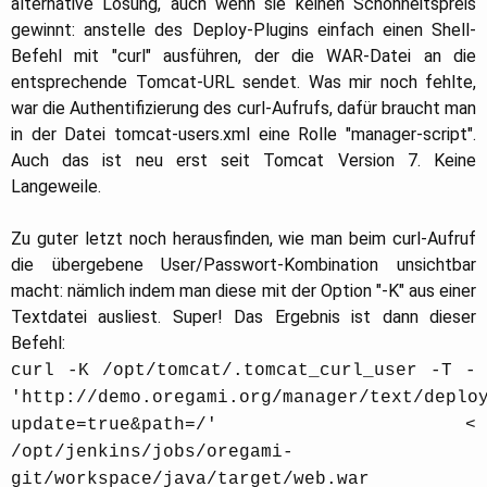
alternative Lösung, auch wenn sie keinen Schönheitspreis
gewinnt: anstelle des Deploy-Plugins einfach einen Shell-
Befehl mit "curl" ausführen, der die WAR-Datei an die
entsprechende Tomcat-URL sendet. Was mir noch fehlte,
war die Authentifizierung des curl-Aufrufs, dafür braucht man
in der Datei tomcat-users.xml eine Rolle "manager-script".
Auch das ist neu erst seit Tomcat Version 7. Keine
Langeweile.
Zu guter letzt noch herausfinden, wie man beim curl-Aufruf
die übergebene User/Passwort-Kombination unsichtbar
macht: nämlich indem man diese mit der Option "-K" aus einer
Textdatei ausliest. Super! Das Ergebnis ist dann dieser
Befehl:
curl -K /opt/tomcat/.tomcat_curl_user -T -
'http://demo.oregami.org/manager/text/deplo
update=true&path=/' <
/opt/jenkins/jobs/oregami-
git/workspace/java/target/web.war