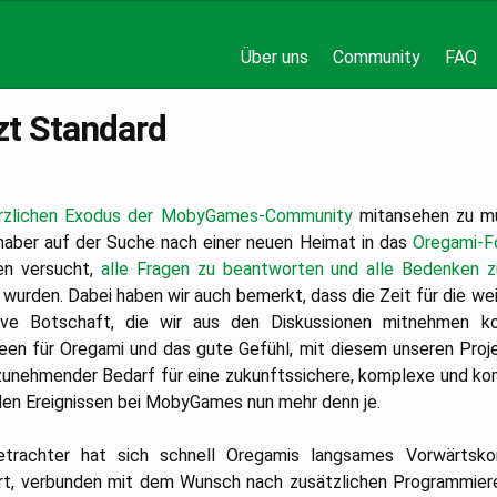
Über uns
Community
FAQ
tzt Standard
rzlichen Exodus der MobyGames-Community
mitansehen zu müs
haber auf der Suche nach einer neuen Heimat in das
Oregami-F
en versucht,
alle Fragen zu beantworten und alle Bedenken z
wurden. Dabei haben wir auch bemerkt, dass die Zeit für die weit
ve Botschaft, die wir aus den Diskussionen mitnehmen ko
een für Oregami und das gute Gefühl, mit diesem unseren Proj
n zunehmender Bedarf für eine zukunftssichere, komplexe und k
den Ereignissen bei MobyGames nun mehr denn je.
etrachter hat sich schnell Oregamis langsames Vorwärts
iert, verbunden mit dem Wunsch nach zusätzlichen Programmiere