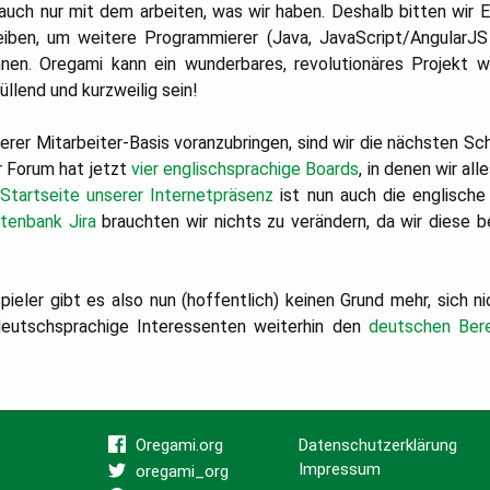
r auch nur mit dem arbeiten, was wir haben. Deshalb bitten wir E
eiben, um weitere Programmierer (Java, JavaScript/AngularJS
en. Oregami kann ein wunderbares, revolutionäres Projekt w
üllend und kurzweilig sein!
rer Mitarbeiter-Basis voranzubringen, sind wir die nächsten Schr
 Forum hat jetzt
vier englischsprachige Boards
, in denen wir al
e
Startseite unserer Internetpräsenz
ist nun auch die englische
tenbank Jira
brauchten wir nichts zu verändern, da wir diese 
pieler gibt es also nun (hoffentlich) keinen Grund mehr, sich ni
 deutschsprachige Interessenten weiterhin den
deutschen Ber
Oregami.org
Datenschutzerklärung
Impressum
oregami_org