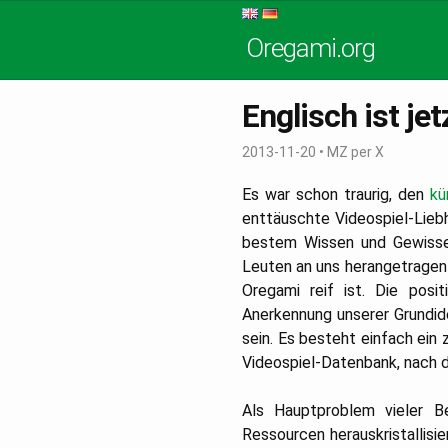
Oregami.org
Englisch ist je
2013-11-20
•
MZ per X
Es war schon traurig, den
kü
enttäuschte Videospiel-Lieb
bestem Wissen und Gewiss
Leuten an uns herangetragen 
Oregami reif ist.
Die positi
Anerkennung unserer Grundid
sein. Es besteht einfach ei
Videospiel-Datenbank, nach 
Als Hauptproblem vieler B
Ressourcen herauskristallis