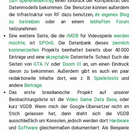
zum Spieleneueintrag
einen Eindruck der Komplexität des
Datenmodells bekommen. Die Benutzer können außerdem
die Infrastruktur von RF dazu benutzen,
ihr eigenes Blog
zu betreiben
oder an einem
lebhaften Forum
teilzunehmen.
Eine weitere Seite, die die
IMDB
für Videospiele
werden
möchte,
ist
SPOnG
. Die Datenbank dieses
ziemlich
kommerziellen
Projekts beinhaltet bereits über 40.000
Einträge und eine
akzeptable
Datentiefe. Schaut Euch die
Seiten von
GTA IV
oder
Doom III
an, um einen Eindruck
davon zu bekommen. Außerdem gibt es auch ein paar
redaktionelle Inhalte dort, wie z. B.
Spieletests
und
andere
Beiträge
.
Das erste brasilianische Projekt auf unserer
Beobachtungsliste ist die
Video Game Data Base
, oder
kurz VGDB. Wenn mich der Google-Übersetzer nicht im
Stich gelassen hat, dann dreht sich die VGDB
ausschließlich um Konsolen, jedoch werden dort
Hardware
und
Software
gleichermaßen dokumentiert. Als Beispiele