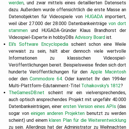
werden
, und zwar mittels eines detaillierten Datensets
dazu. Außerdem wurde offensichtlich die erste Masse an
Datenobjekten für Videospiele von
HUGADA
importiert,
weil über 27.000 der 28.000 Datenbankeinträge
von dort
stammen
und HUGADA-Gründer Klaus Brandhorst der
Videospiel-Experte in hobbyDBs
Advisory Board
ist.
Eli's Software Encyclopedia
scheint schon eine Weile
verwaist zu sein, hält aber dennoch viele wertvolle
Informationen zu klassischen Videospiel-
Veröffentlichungen bereit. Beispielsweise finden sich dort
hunderte Veröffentlichungen für den
Apple Macintosh
oder den
Commodore 64
. Oder kanntet Ihr den 1994er
Multi-Plattform-Edutainment-Titel
Tchaikovsky's 1812
?
TheGamesDB.net
scheint mir ein vielversprechendes,
auch optisch ansprechendes Projekt mit ungefähr 40.000
Datenbankeinträgen, einer
ersten Version eines APIs
(das
sogar von
einigen anderen Projekten
benutzt zu werden
scheint) und einem
klaren Plan für die Weiterentwicklung
zu sein. Allerdings hat der Administrator zu Weihnachten