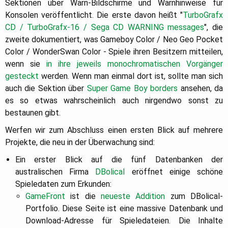
Sektionen über Warn-Bildschirme und Warnhinweise für
Konsolen veröffentlicht. Die erste davon heißt "
TurboGrafx
CD / TurboGrafx-16 / Sega CD WARNING messages
", die
zweite dokumentiert, was Gameboy Color / Neo Geo Pocket
Color / WonderSwan Color - Spiele ihren Besitzern mitteilen,
wenn sie
in ihre jeweils monochromatischen Vorgänger
gesteckt
werden. Wenn man einmal dort ist, sollte man sich
auch die Sektion über
Super Game Boy borders
ansehen, da
es so etwas wahrscheinlich auch nirgendwo sonst zu
bestaunen gibt.
Werfen wir zum Abschluss einen ersten Blick auf mehrere
Projekte, die neu in der Überwachung sind:
Ein erster Blick auf die fünf Datenbanken der
australischen Firma
DBolical
eröffnet einige schöne
Spieledaten zum Erkunden:
GameFront
ist die
neueste
Addition
zum DBolical-
Portfolio. Diese Seite ist eine massive Datenbank und
Download-Adresse für Spieledateien. Die Inhalte