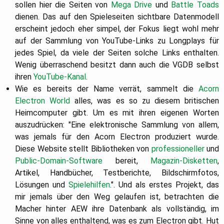
sollen hier die Seiten von
Mega Drive
und
Battle Toads
dienen. Das auf den Spieleseiten sichtbare Datenmodell
erscheint jedoch eher simpel, der Fokus liegt wohl mehr
auf der Sammlung von YouTube-Links zu Longplays für
jedes Spiel, da viele der Seiten solche Links enthalten.
Wenig überraschend besitzt dann auch die VGDB selbst
ihren
YouTube-Kanal
.
Wie es bereits der Name verrät, sammelt die
Acorn
Electron World
alles, was es so zu diesem britischen
Heimcomputer gibt. Um es mit ihren eigenen Worten
auszudrücken: "Eine elektronische Sammlung von allem,
was jemals für den Acorn Electron produziert wurde.
Diese Website stellt Bibliotheken von
professioneller
und
Public-Domain-Software
bereit,
Magazin-Disketten
,
Artikel, Handbücher, Testberichte, Bildschirmfotos,
Lösungen und
Spielehilfen
.". Und als erstes Projekt, das
mir jemals über den Weg gelaufen ist, betrachten die
Macher hinter AEW ihre Datenbank als vollständig, im
Sinne von alles enthaltend, was es zum Electron gibt. Hut